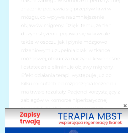
trakcie zabiegu w komorze hiperbarycznej
znacznie poprawia się przepływ krwi w
mózgu, co wpływa na zmniejszenie
objawów migreny. Dzięki temu, że tlen
dużym stężeniu pojawia się w krwi ale
także w osoczu jak i płynie mózgowo
rdzeniowym uzupełnia braki w tkance
mózgowej, obkurcza naczynia krwionośne
i ostatecznie eliminuje objawy migreny.
Efekt działania terapii występuje już po
kilku minutach od rozpoczęcia leczenia i
ma trwałe rezultaty. Pacjenci korzystający z
zabiegów w komorze hiperbarycznej
zauważyli, że objawy migreny rzadziej
występują lub ustępują całkiem.