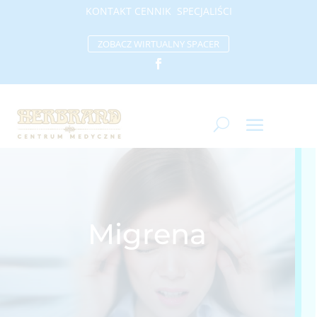
KONTAKT
CENNIK
SP
ECJALIŚCI
ZOBACZ WIRTUALNY SPACER
Migrena