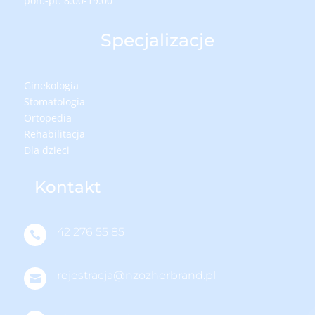
pon.-pt. 8:00-19:00
Specjalizacje
Ginekologia
Stomatologia
Ortopedia
Rehabilitacja
Dla dzieci
Kontakt
42 276 55 85

rejestracja@nzozherbrand.pl
