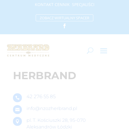
KONTAKT
CENNIK
SP
ECJALIŚCI
ZOBACZ WIRTUALNY SPACER
HERBRAND
42 276 55 85

info@nzozherbrand.pl

pl. T. Kościuszki 28,
95-070

Aleksandrów Łódzki