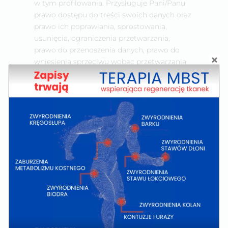
w tym profilowania. Przysługuje Pani/Panu
prawo dostępu do treści swoich danych oraz
prawo ich poprawiania, sprostowania,
usunięcia, ograniczenia przetwarzania,
prawo do przenoszenia danych, prawo do
wniesienia sprzeciwu wobec przetwarzania
danych. Ponadto ma Pani/Pan prawo do
wniesienia skargi do organu nadzorczego,
którym jest Prezes Urzędu Ochrony Danych
Osobowych, gdy uzna Pani/Pan, iż
przetwarzanie danych osobowych
dotyczących Pani/Pana narusza przepisy
RODO. Podanie danych osobowych jest
dobrowolne ale niezbędne do przetworzenia
Pani/Pana zapytania i udzielenia odpowiedzi.
Prześlij