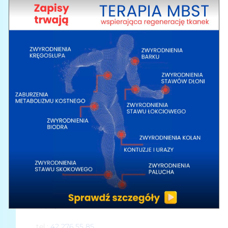
spania, podnoszenia ciężkich przedmiotów,
siedzenia oraz zestawy ćwiczeń do wykonywania
samodzielnie w domu.
W skład indywidualnej terapii wchodzą:
Metoda PNF
Terapia tkanek miękkich
Mobilizacja blizn
Poizometryczna relaksacja
Neuromobilizacje
Ćwiczenia bierne i czynno-bierne
Ćwiczenia wzmacniające gorset mięśniowy
Gimnastyka korekcyjna
Zapisy:
tel.:
42 276 55 85