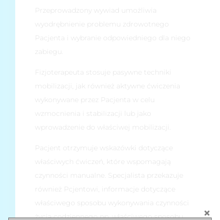
Przeprowadzony wywiad umożliwia
wyodrębnienie problemu zdrowotnego
Pacjenta i wybranie odpowiedniego dla niego
zabiegu.
Fizjoterapeuta stosuje pasywne techniki
mobilizacji, jak również aktywne ćwiczenia
wykonywane przez Pacjenta w celu
wzmocnienia i stabilizacji lub jako
wprowadzenie do właściwej mobilizacji.
Pacjent otrzymuje wskazówki dotyczące
właściwych ćwiczeń, które wspomagają
czynności manualne. Specjalista przekazuje
również Pcjentowi, informacje dotyczące
właściwego sposobu wykonywania czynności
życia codziennego np. właściwego sposobu