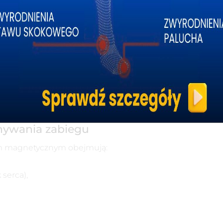
nywania zabiegu
lem magnetycznym obejmują:
 serca),