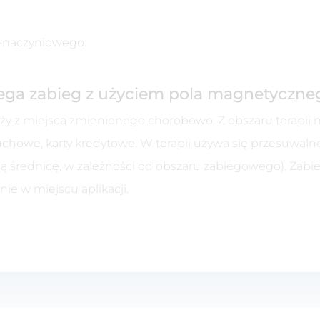
–naczyniowego.
iega zabieg z użyciem pola magnetyczne
 z miejsca zmienionego chorobowo. Z obszaru terapii nal
chowe, karty kredytowe. W terapii używa się przesuwalnej 
ą średnicę, w zależności od obszaru zabiegowego). Zabieg
e w miejscu aplikacji.