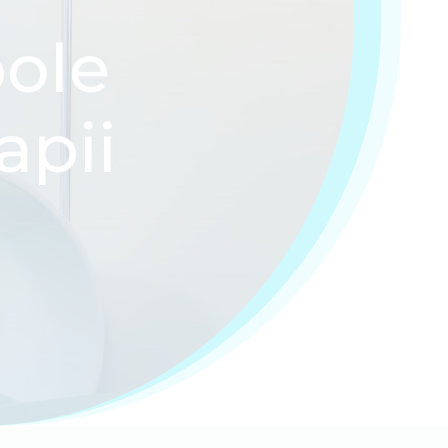
pole
apii