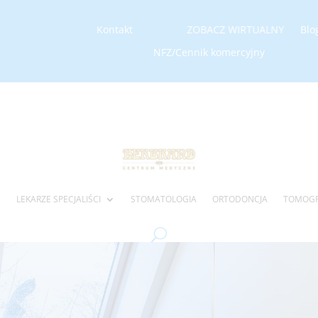
Kontakt
ZOBACZ WIRTUALNY SPACER
Blo
NFZ/Cennik komercyjny
LEKARZE SPECJALIŚCI
STOMATOLOGIA
ORTODONCJA
TOMOGR