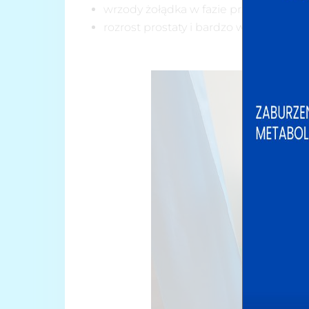
wrzody żołądka w fazie przewlekłej,
rozrost prostaty i bardzo wiele innych.