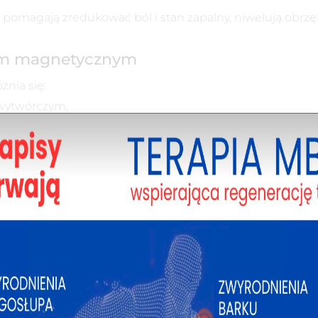
omagają zredukować ból i stan zapalny, niwelują obrzęki
lem magnetycznym
nia się:
wytwórczym,
 tkanek miękkich, stawów, kości, nerwów,
h zabiegach operacyjnych (np. po wszczepieniu endoprot
,