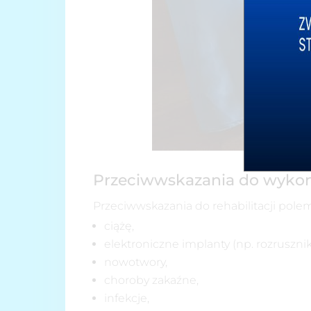
Przeciwwskazania do wyko
Przeciwwskazania do rehabilitacji po
ciążę,
elektroniczne implanty (np. rozrusznik
nowotwory,
choroby zakaźne,
infekcje,