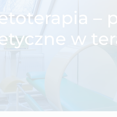
toterapia – 
tyczne w ter