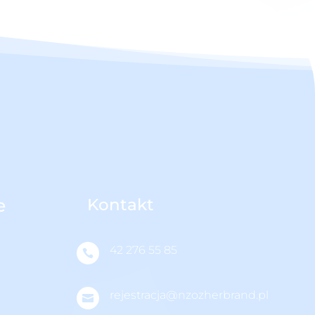
e
Kontakt
42 276 55 85

rejestracja@nzozherbrand.pl
