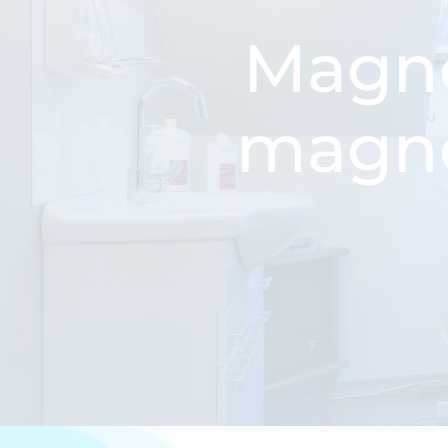
Magne
magne