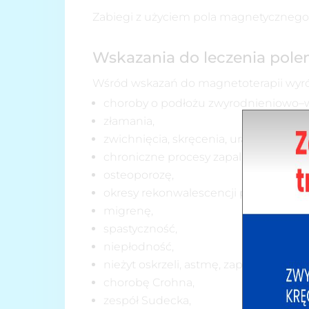
Zabiegi z użyciem pola magnetycznego p
Wskazania do leczenia po
Wśród wskazań do magnetoterapii wyróż
choroby o podłożu zwyrodnieniowo–
złamania,
zwichnięcia, skręcenia, urazy,
chroniczne procesy zapalne w obrębie
osteoporozę,
okresy rekonwalescencji po niektóryc
migrenę,
spastyczność,
niepłodność,
nieżyt oskrzeli, astmę, zapalenie zatok
chorobę Crohna,
zespół Sudecka,