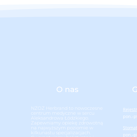
O nas
G
NZOZ Herbrand to nowoczesne
Rejest
centrum medyczne w sercu
pon.-p
Aleksandrowa Łódzkiego.
Zapewniamy opiekę zdrowotną
na najwyższym poziomie w
Stomat
kilkunastu specjalizacjach.
pon.-p