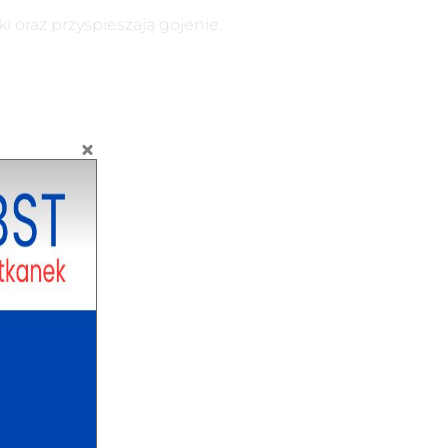
 oraz przyspieszają gojenie.
ezy),