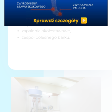
Wskazania do zabiegu:
zwichnięcia, złamania, skręcenia,
reumatoidalne zapalenia stawów,
zwyrodnienia stawów,
zapalenia okołostawowe,
zespół bolesnego barku.