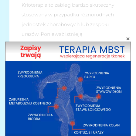
Krioterapia to zabieg bardzo skuteczny i
stosowany w przypadku różnorodnych
jednostek chorobowych lub zespołu
urazów. Ponieważ istnieją
przeciwwskazania do tego zabiegu, o jego
zastosowaniu decyzję podejmuje lekarz. Z
terapii leczenia zimnem wyłączone są
osoby cierpiące m.in. na choroby układu
krwionośnego, nieleczone nadciśnienie,
niedokrwistość, miażdżyca, przebyty zawał
serca, niedoczynność tarczycy czy mające
kłopoty z nadmierną potliwością, dzieci
poniżej 10 roku życia i seniorzy powyżej 65
roku życia.