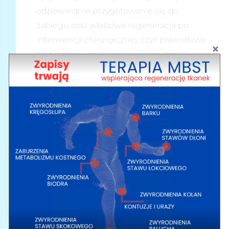
odpowiednie przygotowanie się do
zabiegu oraz właściwa regeneracja po
interwencji chirurgicznej, czyli prawidłowe
odżywienie i dotlenienie organizmu.
Tlenoterapia hiperbaryczna to zabieg, w
wyniku którego zawartość tlenu w
organizmie gwałtownie wzrasta, między
innymi dlatego że tlen jest przenoszony
nie tylko przez hemoglobinę, ale także
rozpuszcza się w osoczu krwi. Niebywała
skuteczność tlenoterapii hiperbarycznej w
okresie rekonwalescencji pooperacyjnej to
efekt wywołanej dostawą tlenu poprawy
krążenia krwi i maksymalnego dotlenienia
tkanek. „Zapas” tlenu w komórkach, do