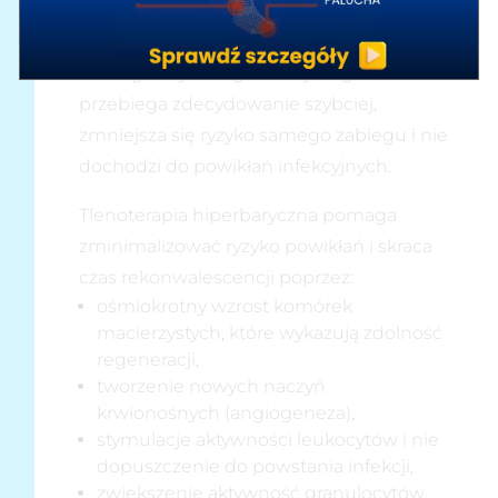
którego przyczynia się tlenoterapia
hiperbaryczna, sprawia, że po zabiegach
chirurgicznych regeneracja organizmu
przebiega zdecydowanie szybciej,
zmniejsza się ryzyko samego zabiegu i nie
dochodzi do powikłań infekcyjnych.
Tlenoterapia hiperbaryczna pomaga
zminimalizować ryzyko powikłań i skraca
czas rekonwalescencji poprzez:
ośmiokrotny wzrost komórek
macierzystych, które wykazują zdolność
regeneracji,
tworzenie nowych naczyń
krwionośnych (angiogeneza),
stymulacje aktywności leukocytów i nie
dopuszczenie do powstania infekcji,
zwiększenie aktywność granulocytów,