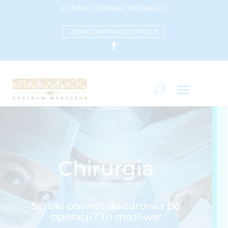
KONTAKT
CENNIK
SP
ECJALIŚCI
ZOBACZ WIRTUALNY SPACER
Chirurgia
Szybki powrót do zdrowia po
operacji? To możliwe!