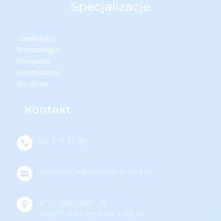
Specjalizacje
Ginekologia
Stomatologia
Ortopedia
Rehabilitacja
Dla dzieci
Kontakt
42 276 55 85

rejestracja@nzozherbrand.pl

pl. T. Kościuszki 28,

95-070 Aleksandrów Łódzki