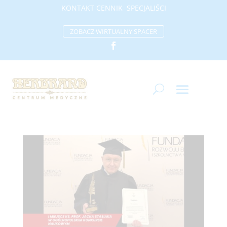
KONTAKT
CENNIK
SP
ECJALIŚCI
ZOBACZ WIRTUALNY SPACER