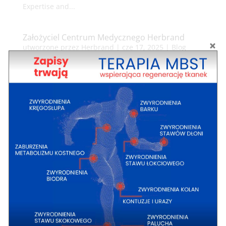
Expertise and...
Założyciel Centrum Medycznego Herbrand
utworzone przez
Herbrand
|
cze 17, 2025
|
Blog
Założyciel CM Herbrand Ks. dr hab. prof. Jacek
Stasiak, dr h.c. multi Ks. dr hab. prof. Jacek Stasiak to
postać nietuzinkowa – intelektualista, naukowiec,
duchowny, a zarazem aktywny działacz społeczny.
Od lat konsekwentnie łączy świat idei z działaniem
praktycznym, a...