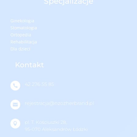
Specjalizacje
Ginekologia
Stomatologia
Ortopedia
Rehabilitacja
Dla dzieci
Kontakt
42 276 55 85

rejestracja@nzozherbrand.pl

pl. T. Kościuszki 28,

95-070 Aleksandrów Łódzki