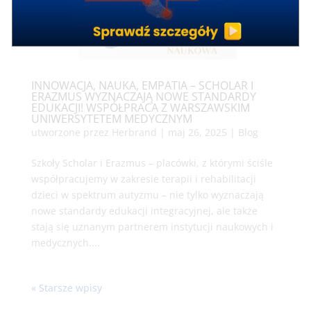
INNOWACJA, NAUKA, EMPATIA – SCHOLAR I
ERAZMUS WYZNACZAJĄ NOWE STANDARDY
EDUKACJI! WSPÓŁPRACA Z WARSZAWSKIM
UNIWERSYTETEM MEDYCZNYM
utworzone przez
Herbrand
|
maj 26, 2025
|
Blog
Szkoły Scholar i Erazmus – placówki, z którymi ściśle
współpracujemy w zakresie terapii i rehabilitacji
dzieci w spektrum autyzmu – nie tylko wyznaczają
nowe standardy edukacji integracyjnej, ale także
stają się uznanym partnerem instytucji naukowych i
medycznych....
« Starsze wpisy