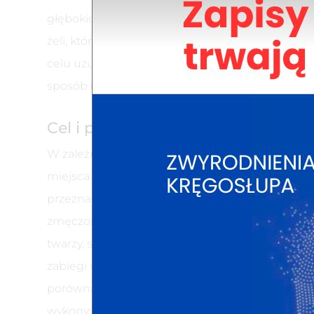
głębokich warstw skóry, tj. skóry właściwej l
żeli, które nie dają takiej penetracji substancji
celu uzupełnienia witamin i minerałów, właściw
sposób oznaki starzenia się skóry.
Cel i przebieg zabiegu
W zależności od kondycji skóry oraz jej właści
miejsca oraz wybiera rodzaj zabiegu mezoterapii,
przeznaczony dla wszystkich, którzy odczuwają pot
zmęczona. Mezoterapia igłowa wpływa na zmniejs
twarzy, sprawiając, że twarz uzyskuje świeży i
zabiegi wymagają planowania pod kątem pory dn
porównaniu ze stosowaniem kremów, jednakże peł
wykonywane są w sposób powtarzalny i regularny.