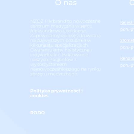
O nas
G
NZOZ Herbrand to nowoczesne
Rejest
centrum medyczne w sercu
pon.-p
Aleksandrowa Łódzkiego.
Zapewniamy opiekę zdrowotną
na najwyższym poziomie w
Stomat
kilkunastu specjalizacjach.
pon.-p
Gwarantujemy holistyczne i
indywidualne traktowanie
Rehabi
naszych Pacjentów z
wykorzystaniem
pon.-p
najnowocześniejszego na rynku
sprzętu medycznego.
Polityka prywatności i
cookies
RODO