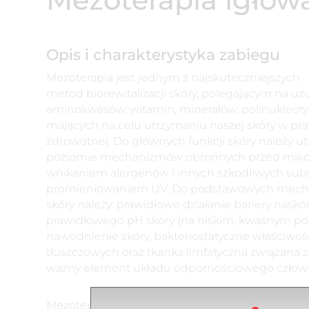
Opis i charakterystyka zabiegu
Mezoterapia jest jednym z najskuteczniejszych
metod
biorewitalizacji
skóry, polegającym na uz
aminokwasów, witamin, minerałów, polinukleoty
mających na celu utrzymaniu naszej skóry w pra
zdrowotnej. Do głównych funkcji skóry należy u
poziomie mechanizmów obronnych przed
mik
wnikaniem alergenów i innych szkodliwych subs
promieniowaniem UV. Do podstawowych mec
skóry należy: prawidłowe działanie bariery nask
prawidłowego pH skóry (na niskim, kwaśnym po
nawodnienie skóry, bakteriostatyczne właściwo
tłuszczowych oraz tkanka limfatyczna związana ze
ważny element układu odpornościowego człowi
Mezoterapia igłowa poprzez bezpośrednie aplik