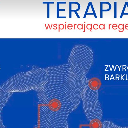
ub tkanki podskórnej. Daje to przewagę nad powszechnym
 odżywczo – rewitalizujących. Tak więc mezoterapia igłowa
ego nawilżenia skóry, poprawy
mikrokrążenia
, zwiększeni
wości, biorąc pod uwagę stopień widocznego zaawansowani
 nakreślając wspólnie plan według ściśle określonych prot
rzebę poprawę elastyczności i sprężystości skóry, nawilże
zenia lub wygładzenia zmarszczek oraz bruzd w celu redu
 młodszy wygląd. Zabieg jest mało inwazyjny. Wymaga znie
ia czy tygodnia, nie wymaga rekonwalescencji. Efekty z
en efekt skuteczności podlega ocenie po upływie 4-6 ty
 Zabieg polega na podaniu preparatu w ściśle określone 