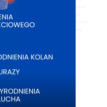
 Zabieg trwa od 20 do 45 minut. Bezpośrednio
o, spożywania alkoholu, masowania twarzy,
ażnie nie potrzeby stosowania kremów i innych
rzywróconej i prawidłowej kondycji zabieg
 na promieniowanie UV,