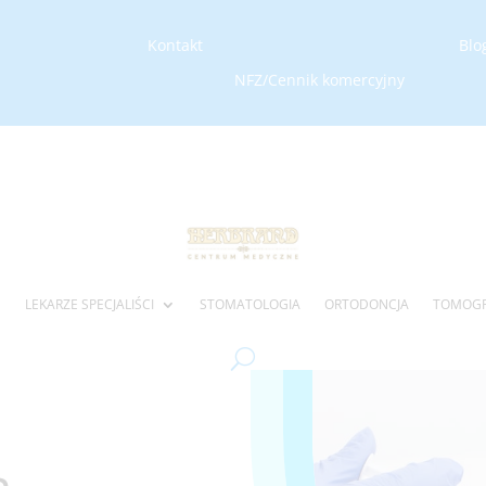
Kontakt
ZOBACZ WIRT
Blo
NFZ/Cennik komercyjny
LEKARZE SPECJALIŚCI
STOMATOLOGIA
ORTODONCJA
TOMOGR
a