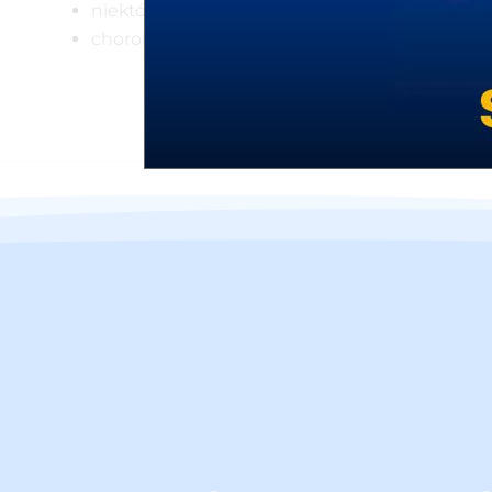
niektóre choroby przewlekłe,
choroby immunologiczne czynne lub remisji.