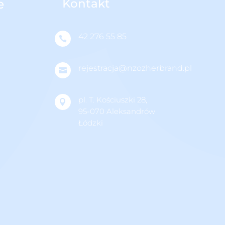
e
Kontakt
42 276 55 85

rejestracja@nzozherbrand.pl

pl. T. Kościuszki 28,

95-070 Aleksandrów
Łódzki