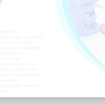
upełnianiu
dów i innych substancji
widłowej kondycji
trzymanie na należytym
oorganizmami
,
tancji oraz
hanizmów obronnych
órkowej, utrzymanie
ziomie), odpowiednie
ści kwasów
 skórą, która stanowi
eka.
owanie substancji leczniczych za pomocą
mikrononkłuć
p