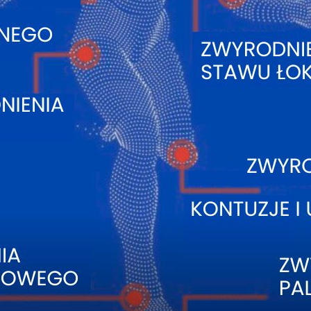
ie w miejscu podania, które przeważnie szybko ustępują.
niania, wysokich temperatur (sauna), wysiłku fizyczneg
ądanego i zadowalającego efektu rewitalizującego przew
 efektów starzenia skóry. W celu utrzymania skóry w p
pod warunkiem dbałości o jej codzienny stan.
kich, które powodowaniu zwiększoną wrażliwości komórek