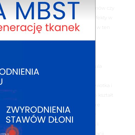
i kosmetykami stosowanymi w postaci kremów czy
 pozwala uzyskać szybsze i dokładniejsze efekty w
a elastyczności i napięcia skóry redukując w ten
a oznak biologicznego wieku, lekarz ustala
okołów rewitalizacji skóry. Zabieg jest
nia, stwierdzą, że ich skóra jest sucha, wiotka i
kcji efektów starzenia skóry, przywraca kształt
czulenia miejscowego –
lignokainy
. Niektóre
abiegu, są praktycznie natychmiastowe w
godni i ulega stopniowej poprawie, jeśli
miejsca skóry, które wymagają rewitalizacji.