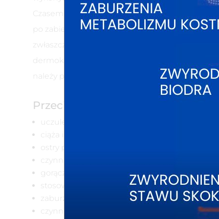
Czasem po zabiegu pojawia się obrzęk, zasinien
po zabiegu należy unikać nadmiernego nasłonecz
zwłaszcza w miejscu zabiegu. Po uzyskaniu poż
dermokosmetyków stosowanych celem maskowania
należy powtarzać przeważnie raz na 6 miesięcy 
Przeciwwskazania:
uczulenie na składnik preparatu,
ciąża i karmienie piersią,
ostry proces zapalny miejscowy skóry,
czynna infekcja,
gorączka,
stosowanie leków fotouczulających, czyli ta
zaburzenia krzepnięcia krwi,
czynna choroba nowotworowa,