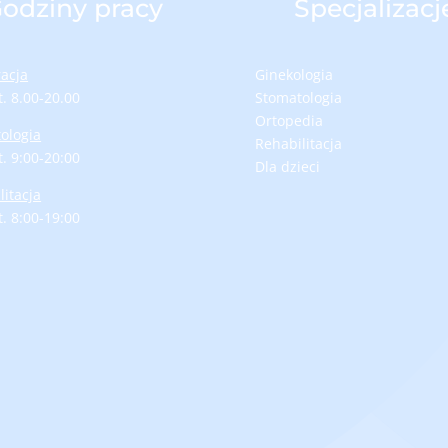
odziny pracy
Specjalizacj
racja
Ginekologia
t. 8.00-20.00
Stomatologia
Ortopedia
ologia
Rehabilitacja
t. 9:00-20:00
Dla dzieci
litacja
t. 8:00-19:00